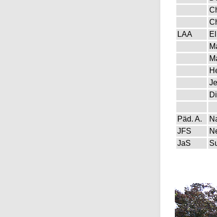
Ch
Ch
LAA
El
Ma
Ma
He
Je
Di
Päd. A.
Na
JFS
N
JaS
S