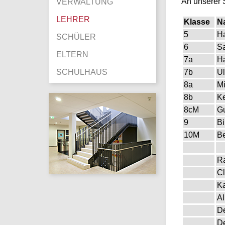
An unserer S
VERWALTUNG
LEHRER
Klasse
N
5
H
SCHÜLER
6
Sa
ELTERN
7a
H
SCHULHAUS
7b
Ul
8a
Mi
8b
Ke
8cM
Gu
9
Bi
10M
Be
Ra
Cl
Ka
A
De
De