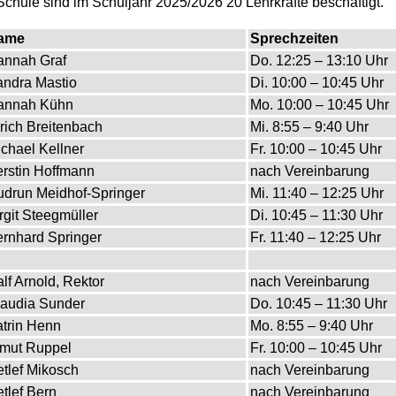
chule sind im Schuljahr 2025/2026 20 Lehrkräfte beschäftigt.
ame
Sprechzeiten
annah Graf
Do. 12:25 – 13:10 Uhr
ndra Mastio
Di. 10:00 – 10:45 Uhr
annah Kühn
Mo. 10:00 – 10:45 Uhr
rich Breitenbach
Mi. 8:55 – 9:40 Uhr
chael Kellner
Fr. 10:00 – 10:45 Uhr
rstin Hoffmann
nach Vereinbarung
drun Meidhof-Springer
Mi. 11:40 – 12:25 Uhr
rgit Steegmüller
Di. 10:45 – 11:30 Uhr
rnhard Springer
Fr. 11:40 – 12:25 Uhr
lf Arnold, Rektor
nach Vereinbarung
audia Sunder
Do. 10:45 – 11:30 Uhr
trin Henn
Mo. 8:55 – 9:40 Uhr
lmut Ruppel
Fr. 10:00 – 10:45 Uhr
tlef Mikosch
nach Vereinbarung
tlef Bern
nach Vereinbarung