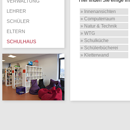
Hier finden Sie einige 
VERWALTUNG
LEHRER
» Innenansichten
» Computerraum
SCHÜLER
» Natur & Technik
ELTERN
» WTG
» Schulküche
SCHULHAUS
» Schülerbücherei
» Kletterwand