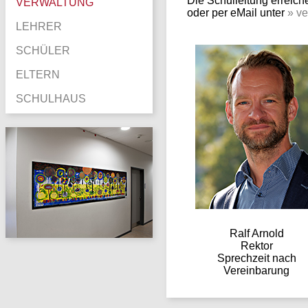
Die Schulleitung erreiche
VERWALTUNG
oder per eMail unter
» v
LEHRER
SCHÜLER
ELTERN
SCHULHAUS
Ralf Arnold
Rektor
Sprechzeit nach
Vereinbarung